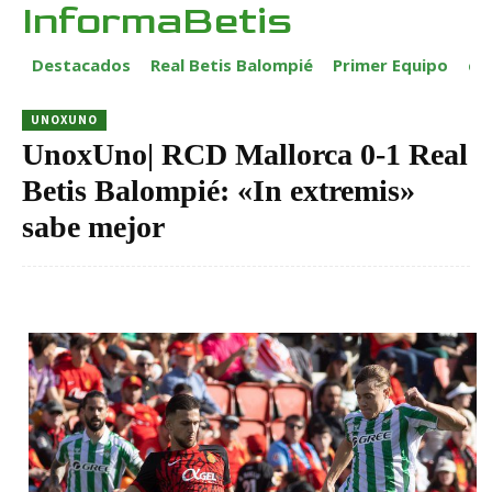
InformaBetis
Destacados
Real Betis Balompié
Primer Equipo
ca
UNOXUNO
UnoxUno| RCD Mallorca 0-1 Real
Betis Balompié: «In extremis»
sabe mejor