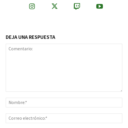
DEJA UNA RESPUESTA
Comentario:
No
Co
ele