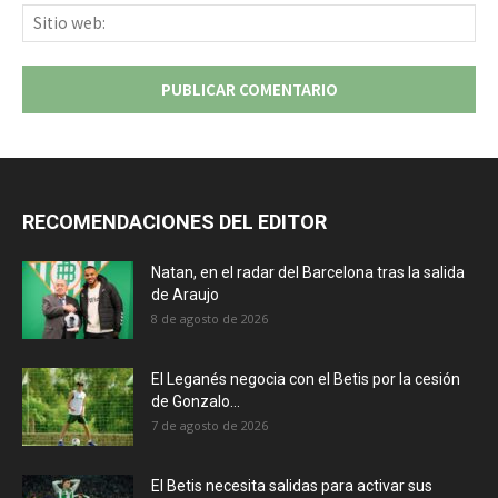
Sit
we
RECOMENDACIONES DEL EDITOR
Natan, en el radar del Barcelona tras la salida
de Araujo
8 de agosto de 2026
El Leganés negocia con el Betis por la cesión
de Gonzalo...
7 de agosto de 2026
El Betis necesita salidas para activar sus