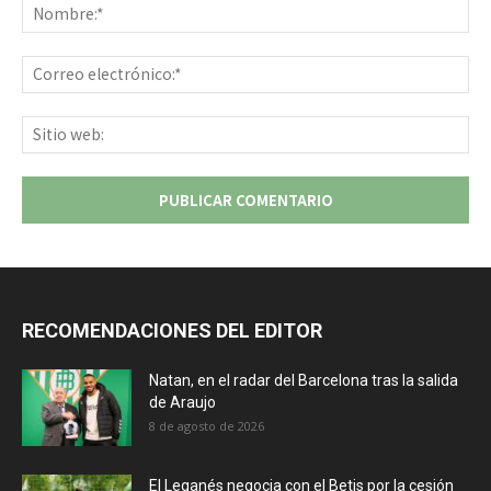
No
Co
ele
Sit
we
RECOMENDACIONES DEL EDITOR
Natan, en el radar del Barcelona tras la salida
de Araujo
8 de agosto de 2026
El Leganés negocia con el Betis por la cesión