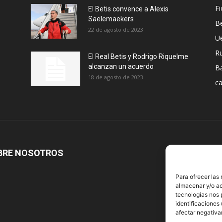
Fi
El Betis convence a Alexis
Saelemaekers
Be
22 de agosto de 2023
U
R
El Real Betis y Rodrigo Riquelme
alcanzan un acuerdo
B
18 de agosto de 2023
ca
BRE NOSOTROS
S
Para ofrecer las
almacenar y/o ac
tecnologías nos 
identificaciones 
afectar negativa