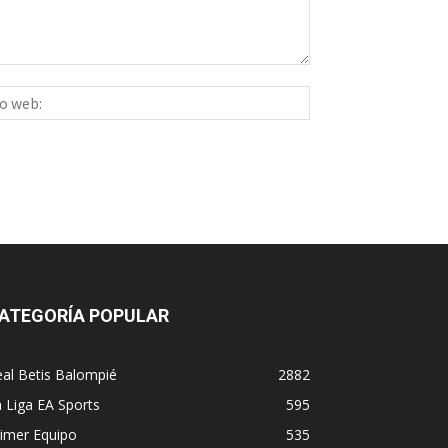
Sitio
ico:*
web:
ATEGORÍA POPULAR
al Betis Balompié
2882
 Liga EA Sports
595
imer Equipo
535