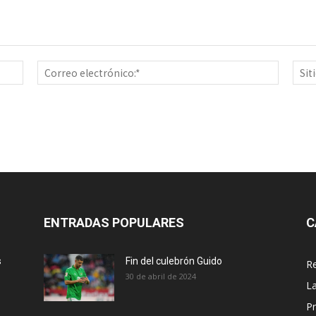
Nombre:*
Correo
electrón
ENTRADAS POPULARES
C
s
Fin del culebrón Guido
Re
30 de abril de 2024
La
Pr