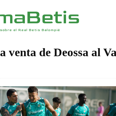
rmaBetis
sobre el Real Betis Balompié
la venta de Deossa al V