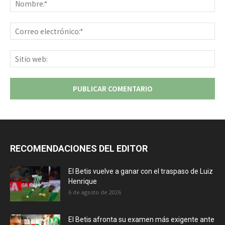
Co
ele
Sit
we
RECOMENDACIONES DEL EDITOR
El Betis vuelve a ganar con el traspaso de Luiz
Henrique
6 de agosto de 2026
El Betis afronta su examen más exigente ante