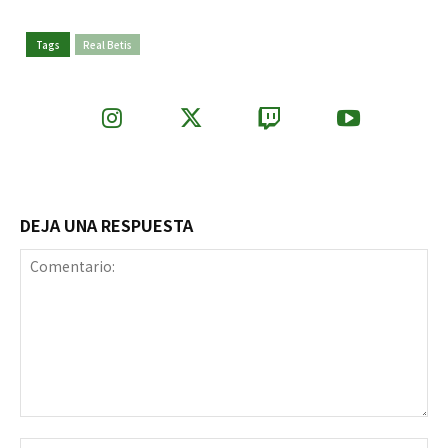
Tags
Real Betis
DEJA UNA RESPUESTA
Comentario:
No