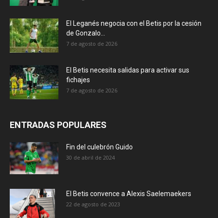
El Leganés negocia con el Betis por la cesión
de Gonzalo...
7 de agosto de 2026
El Betis necesita salidas para activar sus
fichajes
7 de agosto de 2026
ENTRADAS POPULARES
Fin del culebrón Guido
30 de abril de 2024
El Betis convence a Alexis Saelemaekers
22 de agosto de 2023