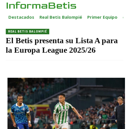
InformaBetis
Destacados
Real Betis Balompié
Primer Equipo
ca
REAL BETIS BALOMPIÉ
El Betis presenta su Lista A para
la Europa League 2025/26