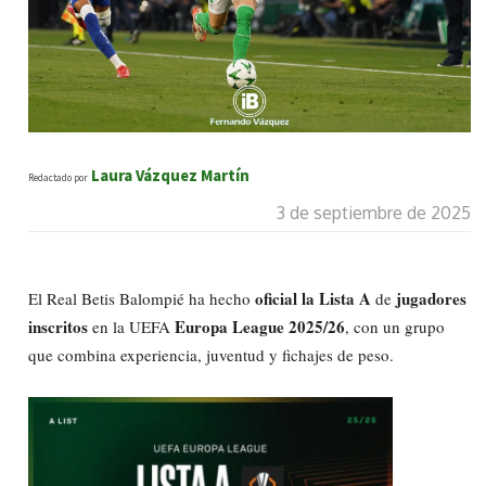
Laura Vázquez Martín
Redactado por
3 de septiembre de 2025
oficial la Lista A
jugadores
El Real Betis Balompié ha hecho
de
inscritos
Europa League 2025/26
en la UEFA
, con un grupo
que combina experiencia, juventud y fichajes de peso.