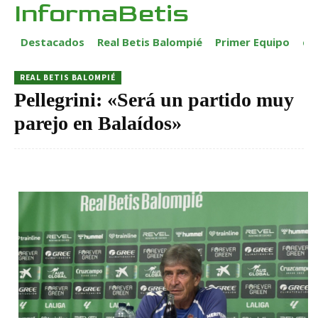
InformaBetis
Destacados
Real Betis Balompié
Primer Equipo
ca
REAL BETIS BALOMPIÉ
Pellegrini: «Será un partido muy
parejo en Balaídos»