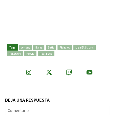
Tags
Antony
Bajas
Betis
Fichajes
Liga EA Sports
Pellegrini
Previa
Real Betis
DEJA UNA RESPUESTA