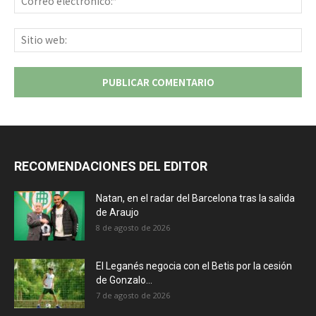
ele
Sit
we
RECOMENDACIONES DEL EDITOR
Natan, en el radar del Barcelona tras la salida
de Araujo
8 de agosto de 2026
El Leganés negocia con el Betis por la cesión
de Gonzalo...
7 de agosto de 2026