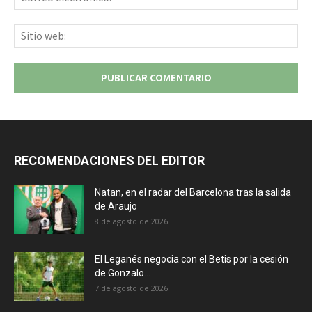
ele
Sit
we
RECOMENDACIONES DEL EDITOR
Natan, en el radar del Barcelona tras la salida
de Araujo
8 de agosto de 2026
El Leganés negocia con el Betis por la cesión
de Gonzalo...
7 de agosto de 2026