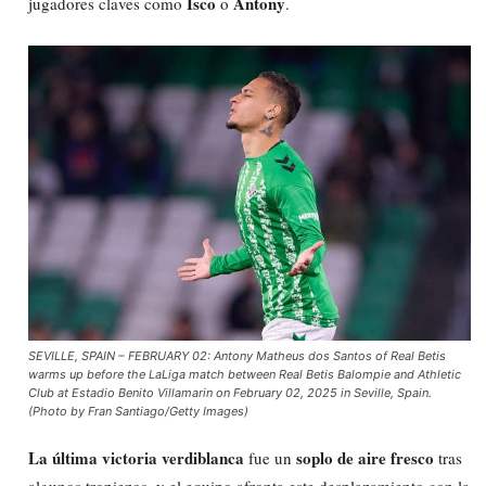
Isco
Antony
jugadores claves como
o
.
SEVILLE, SPAIN – FEBRUARY 02: Antony Matheus dos Santos of Real Betis
warms up before the LaLiga match between Real Betis Balompie and Athletic
Club at Estadio Benito Villamarin on February 02, 2025 in Seville, Spain.
(Photo by Fran Santiago/Getty Images)
La última victoria verdiblanca
soplo de aire fresco
fue un
tras
algunos tropiezos, y el equipo afronta este desplazamiento con la