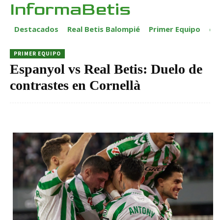
InformaBetis
Destacados
Real Betis Balompié
Primer Equipo
ca
PRIMER EQUIPO
Espanyol vs Real Betis: Duelo de
contrastes en Cornellà