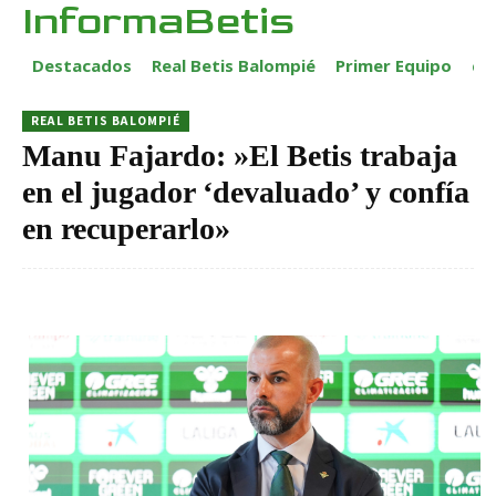
InformaBetis
Destacados
Real Betis Balompié
Primer Equipo
ca
REAL BETIS BALOMPIÉ
Manu Fajardo: »El Betis trabaja
en el jugador ‘devaluado’ y confía
en recuperarlo»