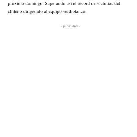
próximo domingo. Superando así el récord de victorias del
chileno dirigiendo al equipo verdiblanco.
- publicidad -