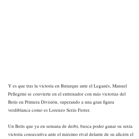
Y es que tras la victoria en Butarque ante el Leganés, Manuel
Pellegrini se convierte en el entrenador con más victorias del
Betis en Primera División, superando a una gran figura
verdiblanca como es Lorenzo Serás Ferrer.
Un Betis que ya en semana de derbi, busca poder ganar su sexta
victoria consecutiva ante el máximo rival delante de su afición el