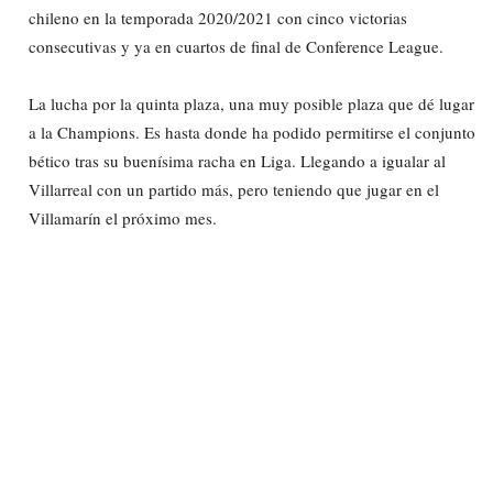
chileno en la temporada 2020/2021 con cinco victorias
consecutivas y ya en cuartos de final de Conference League.
La lucha por la quinta plaza, una muy posible plaza que dé lugar
a la Champions. Es hasta donde ha podido permitirse el conjunto
bético tras su buenísima racha en Liga. Llegando a igualar al
Villarreal con un partido más, pero teniendo que jugar en el
Villamarín el próximo mes.