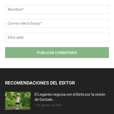
Comentario:
No
Co
ele
Sit
we
RECOMENDACIONES DEL EDITOR
El Leganés negocia con el Betis por la cesión
de Gonzalo...
7 de agosto de 2026