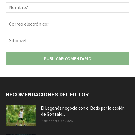
No
Co
ele
Sit
we
RECOMENDACIONES DEL EDITOR
El Leganés negocia con el Betis por la cesión
de Gonzalo...
7 de agosto de 2026