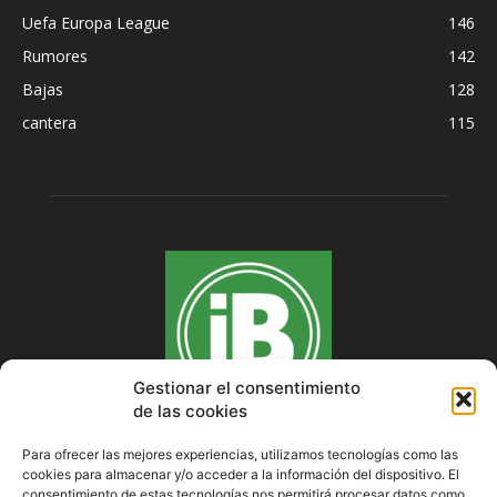
Uefa Europa League
146
Rumores
142
Bajas
128
cantera
115
Gestionar el consentimiento
de las cookies
Para ofrecer las mejores experiencias, utilizamos tecnologías como las
cookies para almacenar y/o acceder a la información del dispositivo. El
SOBRE NOSOTROS
consentimiento de estas tecnologías nos permitirá procesar datos como