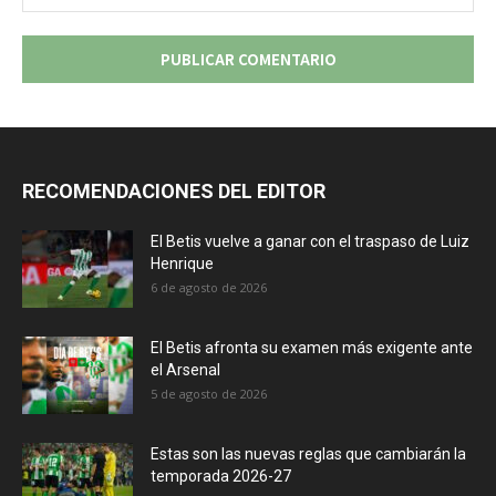
we
RECOMENDACIONES DEL EDITOR
El Betis vuelve a ganar con el traspaso de Luiz
Henrique
6 de agosto de 2026
El Betis afronta su examen más exigente ante
el Arsenal
5 de agosto de 2026
Estas son las nuevas reglas que cambiarán la
temporada 2026-27