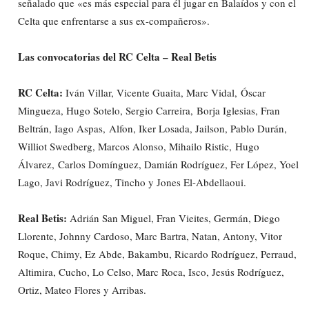
señalado que «es más especial para él jugar en Balaídos y con el
Celta que enfrentarse a sus ex-compañeros».
Las convocatorias del RC Celta – Real Betis
RC Celta:
Iván Villar, Vicente Guaita, Marc Vidal, Óscar
Mingueza, Hugo Sotelo, Sergio Carreira, Borja Iglesias, Fran
Beltrán, Iago Aspas, Alfon, Iker Losada, Jailson, Pablo Durán,
Williot Swedberg, Marcos Alonso, Mihailo Ristic, Hugo
Álvarez, Carlos Domínguez, Damián Rodríguez, Fer López, Yoel
Lago, Javi Rodríguez, Tincho y Jones El-Abdellaoui.
Real Betis:
Adrián San Miguel, Fran Vieites, Germán, Diego
Llorente, Johnny Cardoso, Marc Bartra, Natan, Antony, Vitor
Roque, Chimy, Ez Abde, Bakambu, Ricardo Rodríguez, Perraud,
Altimira, Cucho, Lo Celso, Marc Roca, Isco, Jesús Rodríguez,
Ortiz, Mateo Flores y Arribas.