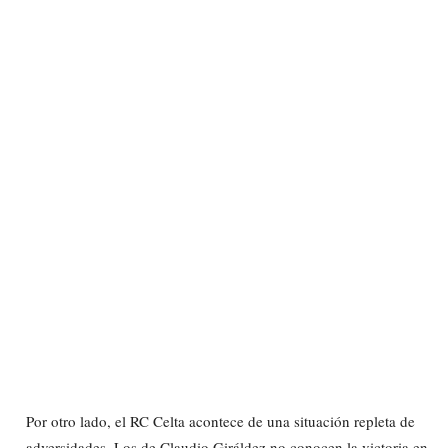
Por otro lado, el RC Celta acontece de una situación repleta de
adversidades. Los de Claudio Giráldez no conocen la victoria en