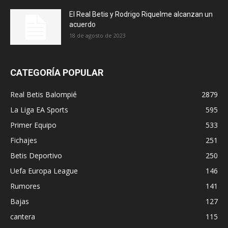
El Real Betis y Rodrigo Riquelme alcanzan un
acuerdo
18 de agosto de 2023
CATEGORÍA POPULAR
Real Betis Balompié
2879
La Liga EA Sports
595
Primer Equipo
533
Fichajes
251
Betis Deportivo
250
Uefa Europa League
146
Rumores
141
Bajas
127
cantera
115