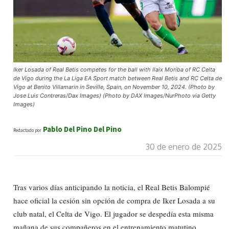
Iker Losada of Real Betis competes for the ball with Ilaix Moriba of RC Celta
de Vigo during the La Liga EA Sport match between Real Betis and RC Celta de
Vigo at Benito Villamarin in Seville, Spain, on November 10, 2024. (Photo by
Jose Luis Contreras/Dax Images) (Photo by DAX Images/NurPhoto via Getty
Images)
Pablo Del Pino Del Pino
Redactado por
30 de enero de 2025
Tras varios días anticipando la noticia, el Real Betis Balompié
hace oficial la cesión sin opción de compra de Iker Losada a su
club natal, el Celta de Vigo. El jugador se despedía esta misma
mañana de sus compañeros en el entrenamiento matutino