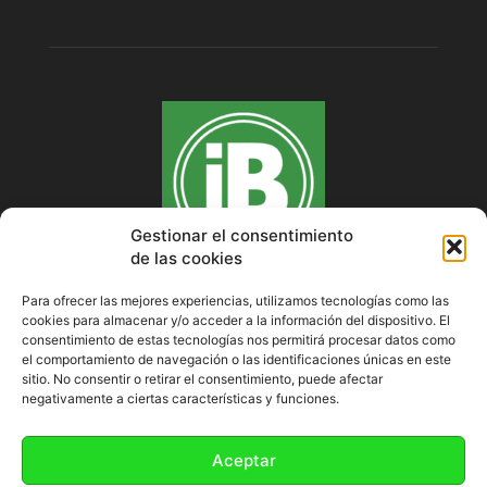
Gestionar el consentimiento
de las cookies
Para ofrecer las mejores experiencias, utilizamos tecnologías como las
cookies para almacenar y/o acceder a la información del dispositivo. El
SOBRE NOSOTROS
consentimiento de estas tecnologías nos permitirá procesar datos como
el comportamiento de navegación o las identificaciones únicas en este
sitio. No consentir o retirar el consentimiento, puede afectar
negativamente a ciertas características y funciones.
SÍGUENOS
Aceptar