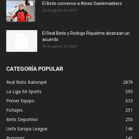
El Betis convence a Alexis Saelemaekers
22 de agosto de 2023
El Real Betis y Rodrigo Riquelme alcanzan un
acuerdo
18 de agosto de 2023
CATEGORÍA POPULAR
Real Betis Balompié
2879
La Liga EA Sports
595
Primer Equipo
533
Fichajes
251
Betis Deportivo
250
Uefa Europa League
146
Rumores
141