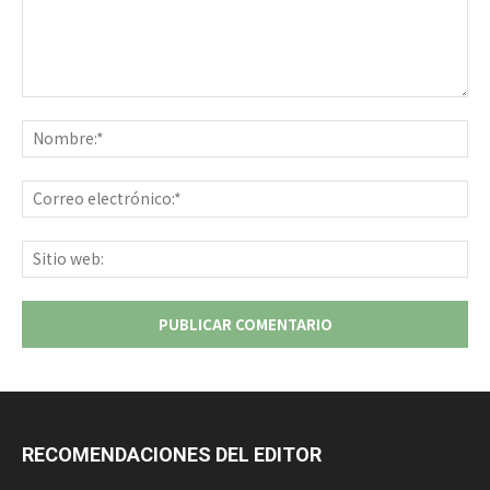
Comentario:
No
Co
ele
Sit
we
RECOMENDACIONES DEL EDITOR