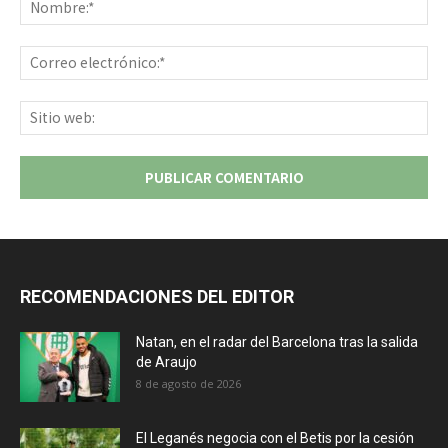
No
Co
ele
Sit
we
RECOMENDACIONES DEL EDITOR
Natan, en el radar del Barcelona tras la salida
de Araujo
8 de agosto de 2026
El Leganés negocia con el Betis por la cesión