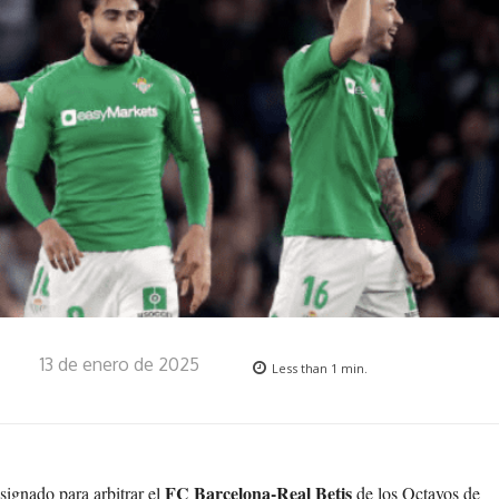
13 de enero de 2025
Less than 1
min.
FC Barcelona-Real Betis
signado para arbitrar el
de los Octavos de