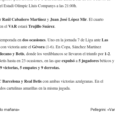
n el Estadi Olímpic Lluis Companys a las 21:00h.
Raúl Cabañero Martínez
Juan José López Mir
r
y
. El cuarto
VAR
Trujillo Suárez
en el
estará
.
dos ocasiones
Las
a temporada en
. Uno en la jornada 7 de Liga ante
Gévora
con victoria ante el
(1-6). En Copa, Sánchez Martínez
lecano y Betis
1-2
, donde los verdiblancos se llevaron el triunfo por
.
expulsó
5
jugadores
etis hasta en 23 ocasiones, en las que
a
béticos y
9 victorias, 5 empates y 9 derrotas.
 Barcelona y Real Betis
con ambas victorias azulgranas. En el
dos cartulinas amarillas en la misma jugada.
cado mañana»
Pellegrini: «V