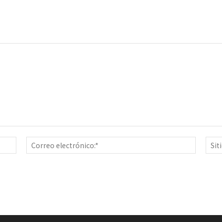
Nombre:*
Correo
electrón