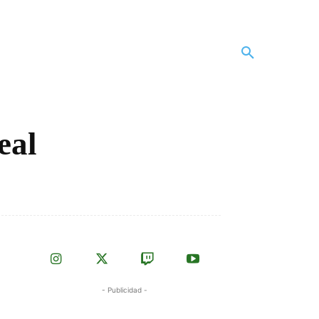
eal
- Publicidad -