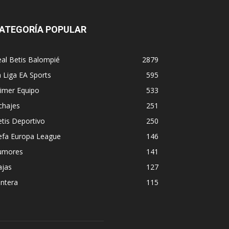
ATEGORÍA POPULAR
al Betis Balompié
2879
 Liga EA Sports
595
imer Equipo
533
chajes
251
tis Deportivo
250
efa Europa League
146
umores
141
ajas
127
ntera
115