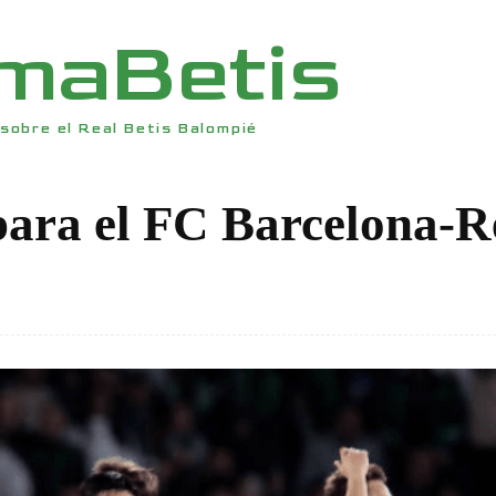
rmaBetis
sobre el Real Betis Balompié
para el FC Barcelona-R