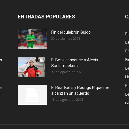
ENTRADAS POPULARES
C
Fin del culebrón Guido
Re
30 de abril de 2024
La
Pr
Fi
ás
El Betis convence a Alexis
Saelemaekers
Be
22 de agosto de 2023
U
R
e
El Real Betis y Rodrigo Riquelme
-
alcanzan un acuerdo
B
18 de agosto de 2023
ca