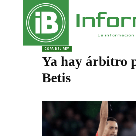
Info
La información 
COPA DEL REY
Ya hay árbitro 
Betis