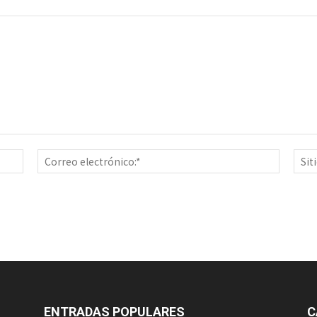
Nombre:*
Correo
electrón
ENTRADAS POPULARES
C