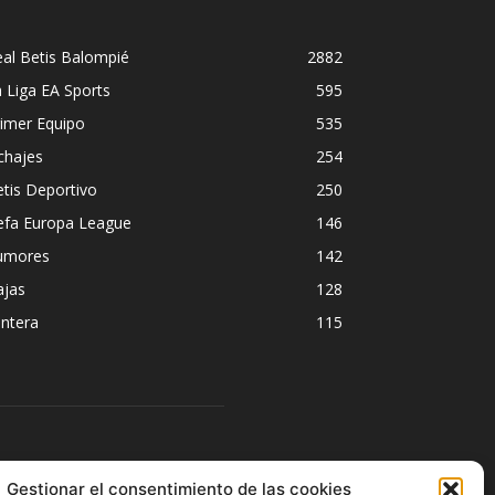
al Betis Balompié
2882
 Liga EA Sports
595
imer Equipo
535
chajes
254
tis Deportivo
250
efa Europa League
146
umores
142
ajas
128
ntera
115
ÍGUENOS
Gestionar el consentimiento de las cookies