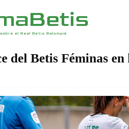
rmaBetis
sobre el Real Betis Balompié
ce del Betis Féminas en 