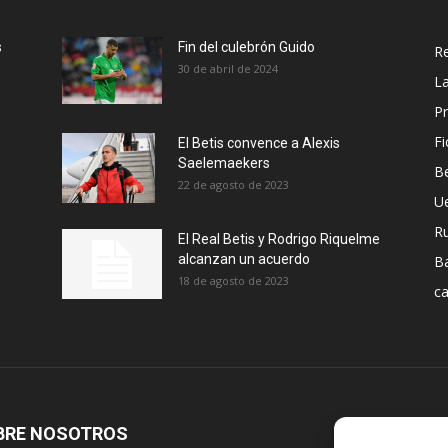
s
Fin del culebrón Guido
Re
30 de abril de 2024
La
Pr
Fi
El Betis convence a Alexis
Saelemaekers
Be
22 de agosto de 2023
U
R
El Real Betis y Rodrigo Riquelme
alcanzan un acuerdo
B
18 de agosto de 2023
ca
BRE NOSOTROS
S