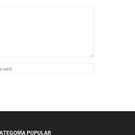
Sitio
ico:*
web:
ATEGORÍA POPULAR