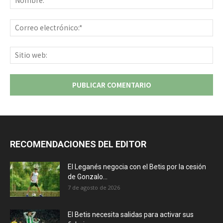
Co
ele
Sit
we
RECOMENDACIONES DEL EDITOR
El Leganés negocia con el Betis por la cesión
de Gonzalo...
7 de agosto de 2026
El Betis necesita salidas para activar sus