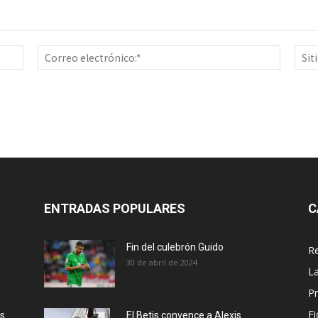
Nombre:*
Correo
electrón
ENTRADAS POPULARES
C
Fin del culebrón Guido
Re
30 de abril de 2024
La
Pr
Fi
ás
El Betis convence a Alexis