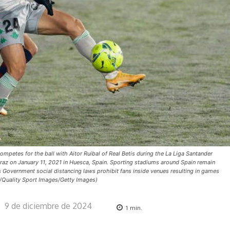
etes for the ball with Aitor Ruibal of Real Betis during the La Liga Santander
raz on January 11, 2021 in Huesca, Spain. Sporting stadiums around Spain remain
s Government social distancing laws prohibit fans inside venues resulting in games
/Quality Sport Images/Getty Images)
9 de diciembre de 2024
1
min.