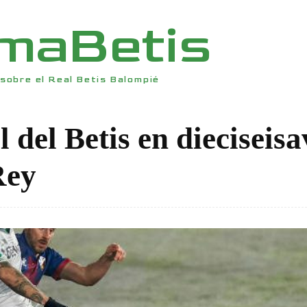
rmaBetis
sobre el Real Betis Balompié
 del Betis en dieciseisa
Rey