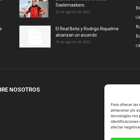
Saelemaekers
Be
22 de agosto de 2023
U
R
e
El Real Betis y Rodrigo Riquelme
-
alcanzan un acuerdo
B
18 de agosto de 2023
ca
BRE NOSOTROS
S
Para ofrecer las
almacenar y/o ac
tecnologías nos 
identificaciones 
afectar negativa