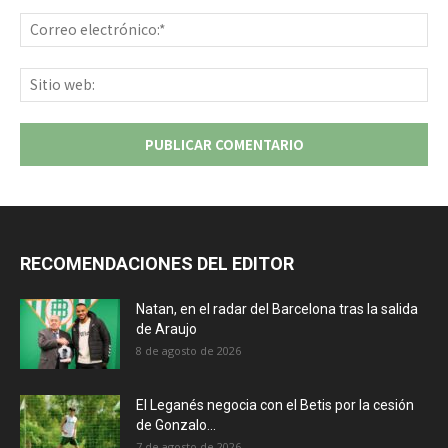
Co
ele
Sit
we
RECOMENDACIONES DEL EDITOR
Natan, en el radar del Barcelona tras la salida
de Araujo
8 de agosto de 2026
El Leganés negocia con el Betis por la cesión
de Gonzalo...
7 de agosto de 2026