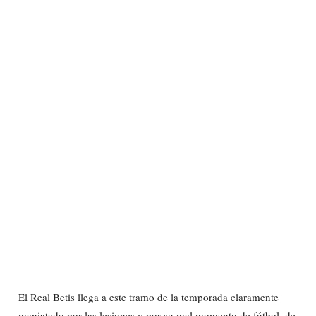
El Real Betis llega a este tramo de la temporada claramente
maniatado por las lesiones y por su mal momento de fútbol, de