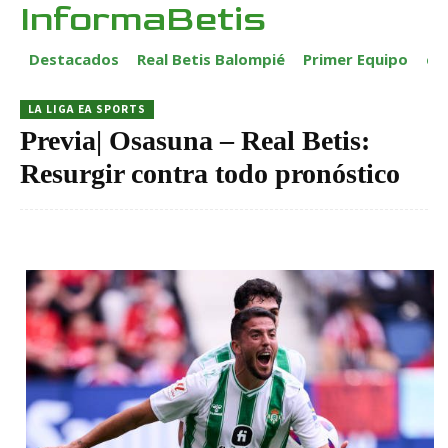
InformaBetis
Destacados
Real Betis Balompié
Primer Equipo
ca
LA LIGA EA SPORTS
Previa| Osasuna – Real Betis:
Resurgir contra todo pronóstico