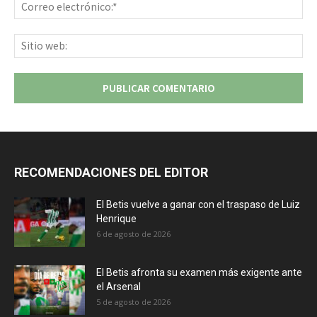
Co
ele
Sit
we
RECOMENDACIONES DEL EDITOR
El Betis vuelve a ganar con el traspaso de Luiz
Henrique
6 de agosto de 2026
El Betis afronta su examen más exigente ante
el Arsenal
5 de agosto de 2026