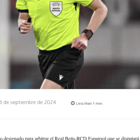
6 de septiembre de 2024
Less than 1
min.
do designado para arbitrar el Real Betis-RCD Espanyol que se disputará