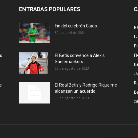
ENTRADAS POPULARES
C
Fin del culebrón Guido
Re
30 de abril de 2024
La
Pr
Fi
ás
El Betis convence a Alexis
Saelemaekers
Be
22 de agosto de 2023
U
R
e
El Real Betis y Rodrigo Riquelme
-
alcanzan un acuerdo
B
18 de agosto de 2023
ca