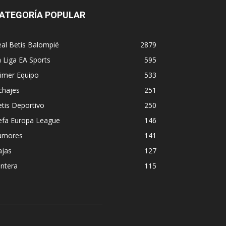
ATEGORÍA POPULAR
al Betis Balompié
2879
 Liga EA Sports
595
imer Equipo
533
chajes
251
tis Deportivo
250
efa Europa League
146
umores
141
ajas
127
ntera
115