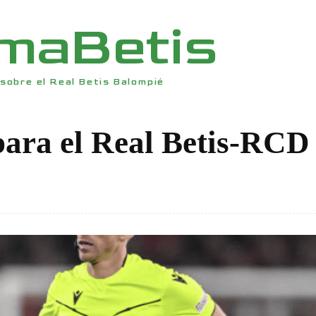
rmaBetis
sobre el Real Betis Balompié
para el Real Betis-RCD