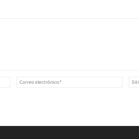
Nombre:*
Correo
electrón