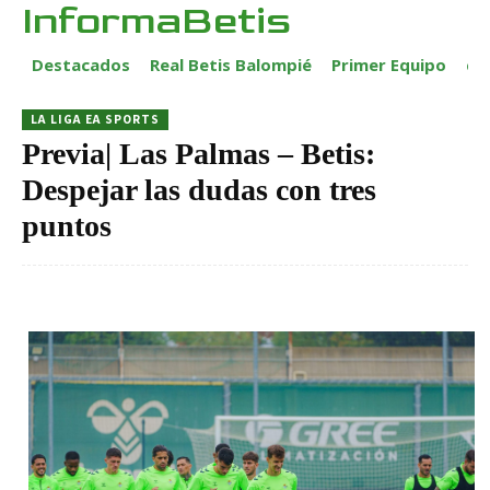
InformaBetis
Destacados
Real Betis Balompié
Primer Equipo
ca
LA LIGA EA SPORTS
Previa| Las Palmas – Betis:
Despejar las dudas con tres
puntos