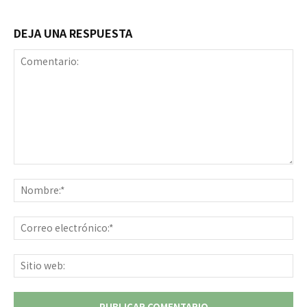
DEJA UNA RESPUESTA
Comentario:
No
Co
ele
Sit
we