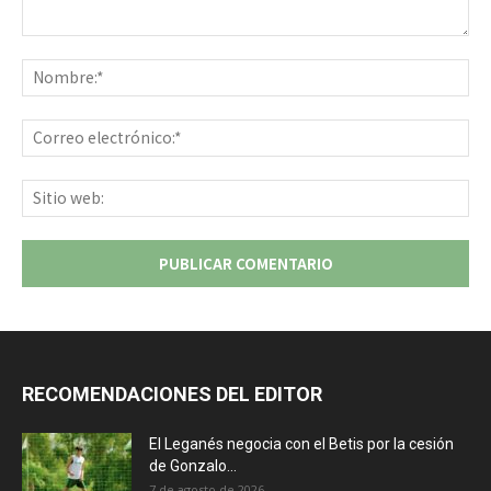
Comentario:
No
Co
ele
Sit
we
RECOMENDACIONES DEL EDITOR
El Leganés negocia con el Betis por la cesión
de Gonzalo...
7 de agosto de 2026