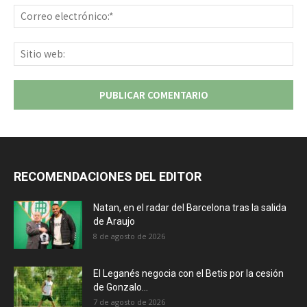
Co
ele
Sit
we
RECOMENDACIONES DEL EDITOR
Natan, en el radar del Barcelona tras la salida
de Araujo
8 de agosto de 2026
El Leganés negocia con el Betis por la cesión
de Gonzalo...
7 de agosto de 2026