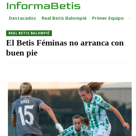
InformaBetis
Destacados
Real Betis Balompié
Primer Equipo
ca
REAL BETIS BALOMPIÉ
El Betis Féminas no arranca con
buen pie