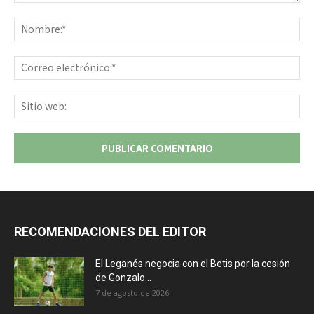
Comentario:
No
Co
ele
Sit
we
RECOMENDACIONES DEL EDITOR
El Leganés negocia con el Betis por la cesión
de Gonzalo...
7 de agosto de 2026