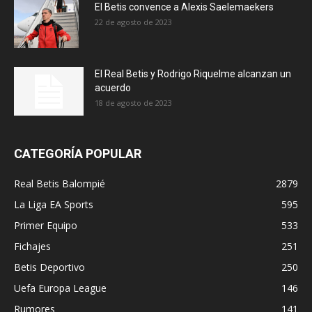
El Betis convence a Alexis Saelemaekers
22 de agosto de 2023
El Real Betis y Rodrigo Riquelme alcanzan un
acuerdo
18 de agosto de 2023
CATEGORÍA POPULAR
Real Betis Balompié
2879
La Liga EA Sports
595
Primer Equipo
533
Fichajes
251
Betis Deportivo
250
Uefa Europa League
146
Rumores
141