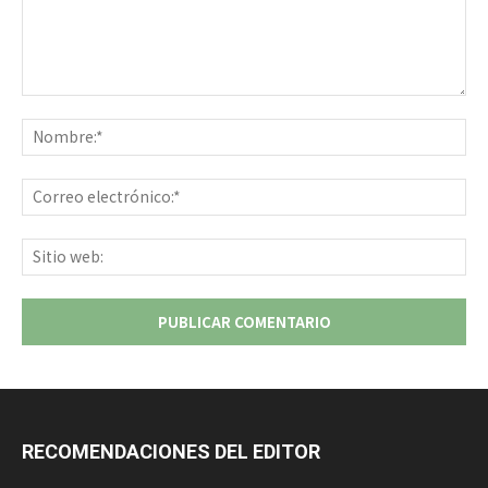
Comentario:
No
Co
ele
Sit
we
RECOMENDACIONES DEL EDITOR