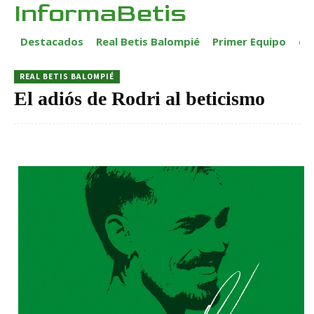
InformaBetis
Destacados
Real Betis Balompié
Primer Equipo
ca
REAL BETIS BALOMPIÉ
El adiós de Rodri al beticismo