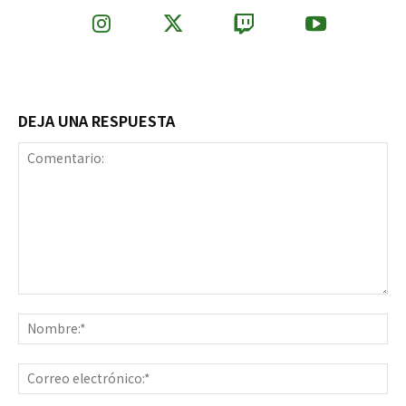
DEJA UNA RESPUESTA
Comentario:
No
Co
ele