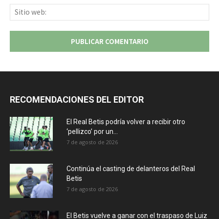
Sit
we
RECOMENDACIONES DEL EDITOR
El Real Betis podría volver a recibir otro
‘pellizco’ por un...
7 de agosto de 2026
Continúa el casting de delanteros del Real
Betis
7 de agosto de 2026
El Betis vuelve a ganar con el traspaso de Luiz