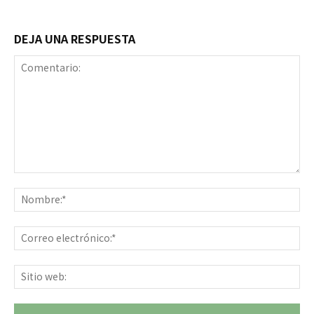
DEJA UNA RESPUESTA
Comentario:
No
Co
ele
Sit
we