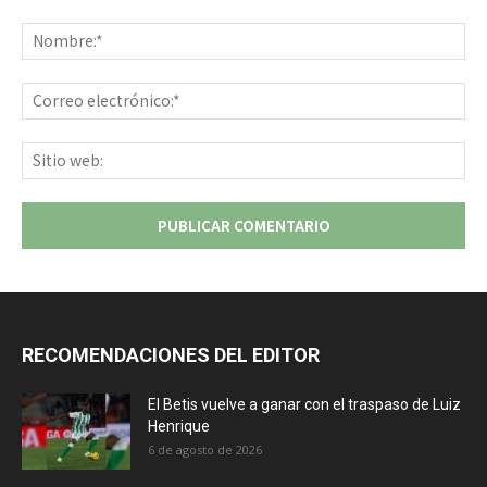
Comentario:
No
Co
ele
Sit
we
RECOMENDACIONES DEL EDITOR
El Betis vuelve a ganar con el traspaso de Luiz
Henrique
6 de agosto de 2026