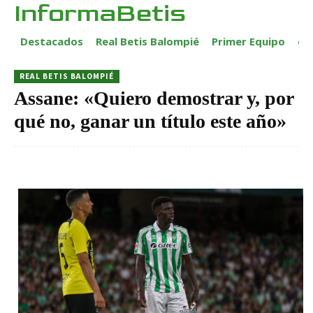
InformaBetis
Destacados
Real Betis Balompié
Primer Equipo
ca
REAL BETIS BALOMPIÉ
Assane: «Quiero demostrar y, por
qué no, ganar un título este año»