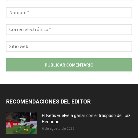
Comentario:
No
Co
ele
Sit
we
RECOMENDACIONES DEL EDITOR
El Betis vuelve a ganar con el traspaso de Luiz
Henrique
6 de agosto de 2026