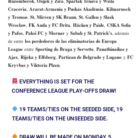
Ruzomberok
Osijek y Zira
Spartak Trnava y Wisla
,
,
Cracovia
Ararat-Armenia y Puskás Akadémia
Kilmarnock
,
,
y Tromsø
St. Mirren y SK Brann
St. Gallen y Slask
,
,
Wroclaw
FK Auda y FC Drita
Häcken y Paide
CSKA Sofia
,
,
,
y Pafos
Paksi FC y Mornar
Sabah y St. Patrick’s
,
y
, además
los perdedores de las eliminatorias de Europa
de entre
League
Sporting de Braga y Servette
Panathinaikos y
entre
,
Ajax
Rijeka y Elfsborg
Partizan de Belgrado y Lugano
FC
,
,
y
Kryvbas y Viktoria Plzen
.
EVERYTHING IS SET FOR THE
CONFERENCE LEAGUE PLAY-OFFS DRAW!
19 TEAMS/TIES ON THE SEEDED SIDE, 19
TEAMS/TIES ON THE UNSEEDED SIDE.
DRAW WILL BE MADE ON MONDAY, 5