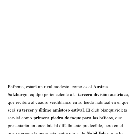
Austria
Enfrente, estará un rival modesto, como es el
Salzburgo
tercera división austríaca
, equipo perteneciente a la
,
que recibirá al cuadro verdiblanco en su feudo habitual en el que
su tercer y último amistoso estival
será
. El club blanquivioleta
primera piedra de toque para los béticos
servirá como
, que
presentarán un once inicial difícilmente predecible, pero en el
Nabil Fekir
que se espera la presencia, entre otros, de
, que ha