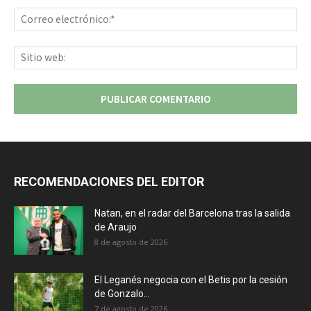
Co
ele
Sit
we
RECOMENDACIONES DEL EDITOR
Natan, en el radar del Barcelona tras la salida
de Araujo
8 de agosto de 2026
El Leganés negocia con el Betis por la cesión
de Gonzalo...
7 de agosto de 2026