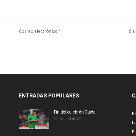
Nombre:*
Correo
electrón
ENTRADAS POPULARES
C
s
Fin del culebrón Guido
Re
30 de abril de 2024
La
Pr