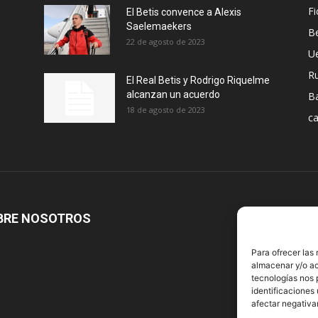
Fi
El Betis convence a Alexis
Saelemaekers
Be
22 de agosto de 2023
U
R
El Real Betis y Rodrigo Riquelme
alcanzan un acuerdo
B
18 de agosto de 2023
ca
BRE NOSOTROS
S
Para ofrecer las
almacenar y/o ac
tecnologías nos 
identificaciones 
afectar negativa