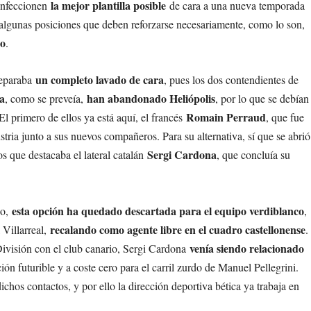
la mejor plantilla posible
confeccionen
de cara a una nueva temporada
 algunas posiciones que deben reforzarse necesariamente, como lo son,
do
.
un completo lavado de cara
preparaba
, pues los dos contendientes de
a
han abandonado Heliópolis
, como se preveía,
, por lo que se debían
Romain Perraud
El primero de ellos ya está aquí, el francés
, que fue
ustria junto a sus nuevos compañeros. Para su alternativa, sí que se abrió
Sergi Cardona
s que destacaba el lateral catalán
, que concluía su
esta opción ha quedado descartada para el equipo verdiblanco
no,
,
recalando como agente libre en el cuadro castellonense
 Villarreal,
.
venía siendo relacionado
División con el club canario, Sergi Cardona
n futurible y a coste cero para el carril zurdo de Manuel Pellegrini.
ichos contactos, y por ello la dirección deportiva bética ya trabaja en