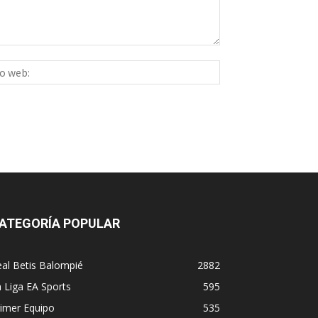
Sitio
ico:*
web:
ATEGORÍA POPULAR
al Betis Balompié
2882
 Liga EA Sports
595
imer Equipo
535