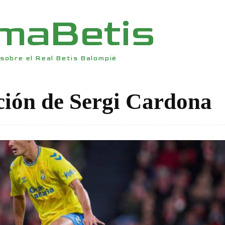
rmaBetis
sobre el Real Betis Balompié
ción de Sergi Cardona