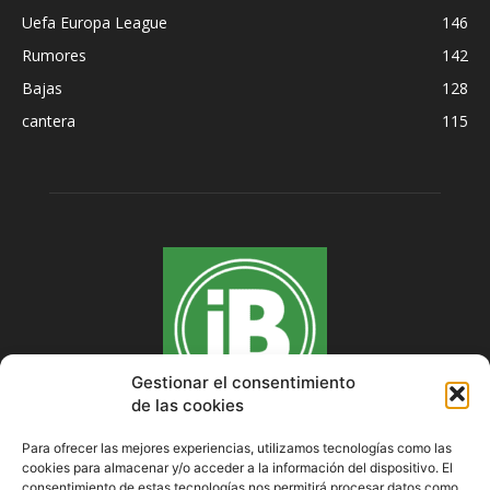
Uefa Europa League
146
Rumores
142
Bajas
128
cantera
115
Gestionar el consentimiento
de las cookies
Para ofrecer las mejores experiencias, utilizamos tecnologías como las
cookies para almacenar y/o acceder a la información del dispositivo. El
SOBRE NOSOTROS
consentimiento de estas tecnologías nos permitirá procesar datos como