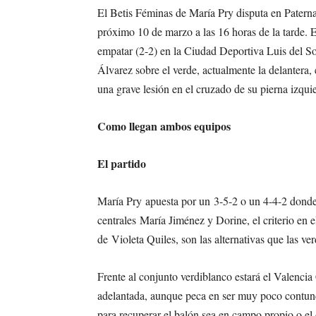
El Betis Féminas de María Pry disputa en Paterna
próximo 10 de marzo a las 16 horas de la tarde. E
empatar (2-2) en la Ciudad Deportiva Luis del S
Álvarez sobre el verde, actualmente la delantera,
una grave lesión en el cruzado de su pierna izqui
Como llegan ambos equipos
El partido
María Pry apuesta por un 3-5-2 o un 4-4-2 donde 
centrales María Jiménez y Dorine, el criterio en
de Violeta Quiles, son las alternativas que las ve
Frente al conjunto verdiblanco estará el Valencia
adelantada, aunque peca en ser muy poco contunde
para recuperar el balón sea en campo propio o el d