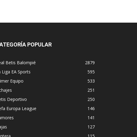
ATEGORÍA POPULAR
al Betis Balompié
2879
 Liga EA Sports
595
imer Equipo
533
chajes
251
tis Deportivo
250
efa Europa League
146
umores
141
ajas
127
ntera
115