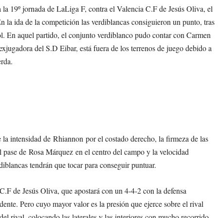
 la 19º jornada de LaLiga F, contra el Valencia C.F de Jesús Oliva, el
n la ida de la competición las verdiblancas consiguieron un punto, tras
ol. En aquel partido, el conjunto verdiblanco pudo contar con Carmen
 exjugadora del S.D Eibar, está fuera de los terrenos de juego debido a
erda.
la intensidad de Rhiannon por el costado derecho, la firmeza de las
 el pase de Rosa Márquez en el centro del campo y la velocidad
rdiblancas tendrán que tocar para conseguir puntuar.
 C.F de Jesús Oliva, que apostará con un 4-4-2 con la defensa
nte. Pero cuyo mayor valor es la presión que ejerce sobre el rival
el rival, colocando las laterales y las interiores con mucho recorrido