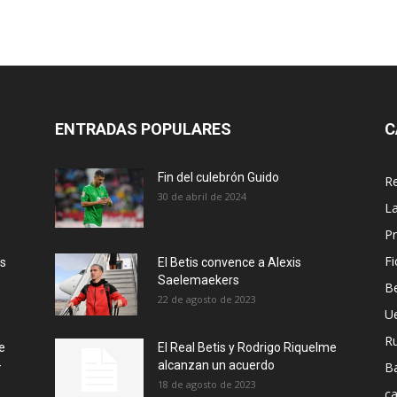
ENTRADAS POPULARES
C
Fin del culebrón Guido
Re
30 de abril de 2024
La
Pr
Fi
ás
El Betis convence a Alexis
Saelemaekers
Be
22 de agosto de 2023
U
R
e
El Real Betis y Rodrigo Riquelme
-
alcanzan un acuerdo
B
18 de agosto de 2023
ca