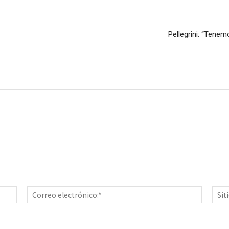
Pellegrini: “Tene
Nombre:*
Correo
electrón