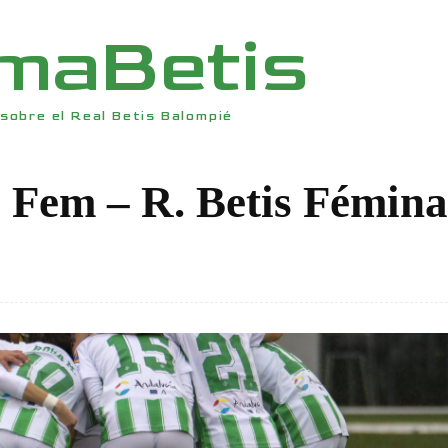
rmaBetis
sobre el Real Betis Balompié
a Fem – R. Betis Fémina