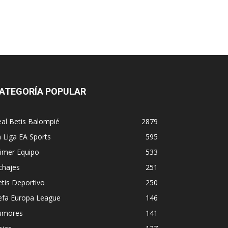
ATEGORÍA POPULAR
al Betis Balompié
2879
 Liga EA Sports
595
imer Equipo
533
chajes
251
tis Deportivo
250
efa Europa League
146
umores
141