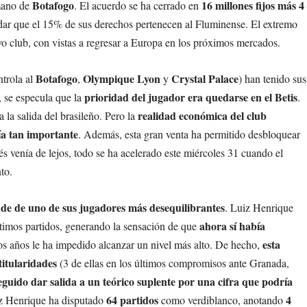
Botafogo
16 millones fijos más 4
 mano de
. El acuerdo se ha cerrado en
dar que el 15% de sus derechos pertenecen al Fluminense. El extremo
o club, con vistas a regresar a Europa en los próximos mercados.
Botafogo
Olympique Lyon
Crystal Palace
ntrola al
,
y
) han tenido sus
prioridad del jugador era quedarse en el Betis
, se especula que la
.
realidad económica del club
a la salida del brasileño. Pero la
ía tan importante
. Además, esta gran venta ha permitido desbloquear
és venía de lejos, todo se ha acelerado este miércoles 31 cuando el
to.
nde de uno de sus jugadores más desequilibrantes
. Luiz Henrique
ahora sí había
timos partidos, generando la sensación de que
esta
os años le ha impedido alcanzar un nivel más alto. De hecho,
titularidades
(3 de ellas en los últimos compromisos ante Granada,
eguido dar salida a un teórico suplente por una cifra que podría
64 partidos
4
uiz Henrique ha disputado
como verdiblanco, anotando