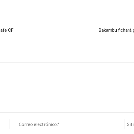
tafe CF
Bakambu fichará p
Nombre:*
Correo
electrón