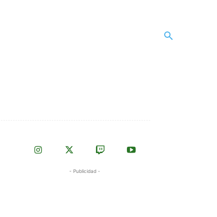
- Publicidad -