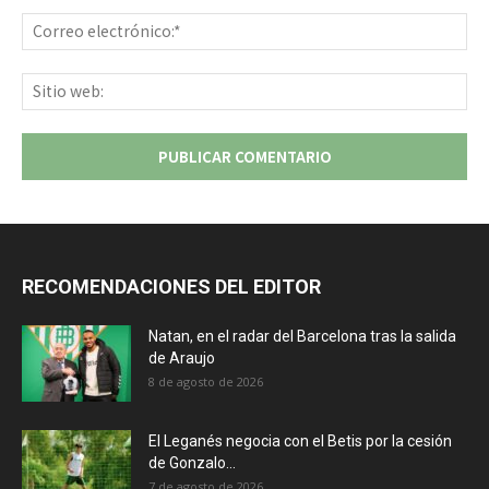
Co
ele
Sit
we
RECOMENDACIONES DEL EDITOR
Natan, en el radar del Barcelona tras la salida
de Araujo
8 de agosto de 2026
El Leganés negocia con el Betis por la cesión
de Gonzalo...
7 de agosto de 2026