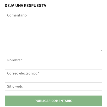
DEJA UNA RESPUESTA
Comentario:
No
Co
ele
Sit
we