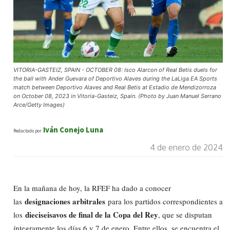
VITORIA-GASTEIZ, SPAIN - OCTOBER 08: Isco Alarcon of Real Betis duels for
the ball with Ander Guevara of Deportivo Alaves during the LaLiga EA Sports
match between Deportivo Alaves and Real Betis at Estadio de Mendizorroza
on October 08, 2023 in Vitoria-Gasteiz, Spain. (Photo by Juan Manuel Serrano
Arce/Getty Images)
Iván Conejo Luna
Redactado por
4 de enero de 2024
En la mañana de hoy, la RFEF ha dado a conocer
designaciones arbitrales
las
para los partidos correspondientes a
dieciseisavos de final de la Copa del Rey
los
, que se disputan
íntegramente los días 6 y 7 de enero. Entre ellos, se encuentra el