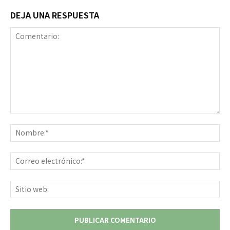
DEJA UNA RESPUESTA
Comentario:
No
Co
ele
Sit
we