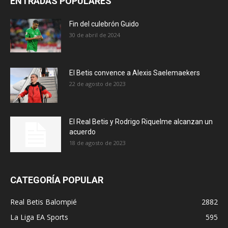
ENTRADAS POPULARES
Fin del culebrón Guido
30 de abril de 2024
El Betis convence a Alexis Saelemaekers
22 de agosto de 2023
El Real Betis y Rodrigo Riquelme alcanzan un
acuerdo
18 de agosto de 2023
CATEGORÍA POPULAR
Real Betis Balompié
2882
La Liga EA Sports
595