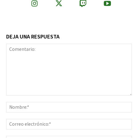
DEJA UNA RESPUESTA
Comentario:
No
Co
ele