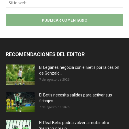
Sit
we
RECOMENDACIONES DEL EDITOR
El Leganés negocia con el Betis por la cesión
de Gonzalo...
7 de agosto de 2026
El Betis necesita salidas para activar sus
fichajes
7 de agosto de 2026
El Real Betis podría volver a recibir otro
‘pellizco’ por un...