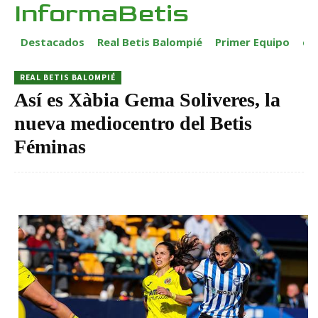
InformaBetis
Destacados
Real Betis Balompié
Primer Equipo
ca
REAL BETIS BALOMPIÉ
Así es Xàbia Gema Soliveres, la
nueva mediocentro del Betis
Féminas