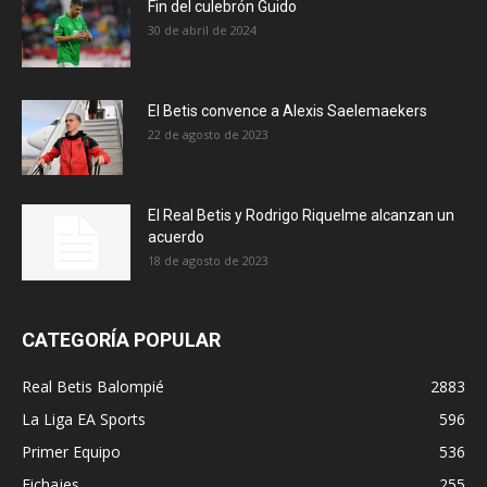
Fin del culebrón Guido
30 de abril de 2024
El Betis convence a Alexis Saelemaekers
22 de agosto de 2023
El Real Betis y Rodrigo Riquelme alcanzan un
acuerdo
18 de agosto de 2023
CATEGORÍA POPULAR
Real Betis Balompié
2883
La Liga EA Sports
596
Primer Equipo
536
Fichajes
255