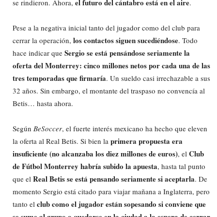
el futuro del cántabro está en el aire
se rindieron. Ahora,
.
Pese a la negativa inicial tanto del jugador como del club para
los contactos siguen sucediéndose
cerrar la operación,
. Todo
Sergio se está pensándose seriamente la
hace indicar que
oferta del Monterrey: cinco millones netos por cada una de las
tres temporadas que firmaría
. Un sueldo casi irrechazable a sus
32 años. Sin embargo, el montante del traspaso no convencía al
Betis… hasta ahora.
Según
BeSoccer
, el fuerte interés mexicano ha hecho que eleven
primera propuesta era
la oferta al Real Betis. Si bien la
insuficiente (no alcanzaba los diez millones de euros)
Club
, el
de Fútbol Monterrey habría subido la apuesta
, hasta tal punto
Real Betis se está pensando seriamente si aceptarla
que el
. De
momento Sergio está citado para viajar mañana a Inglaterra, pero
club como el jugador están sopesando si conviene que
tanto el
se sume al grupo o quedarse en la ciudad a la espera de cerrar