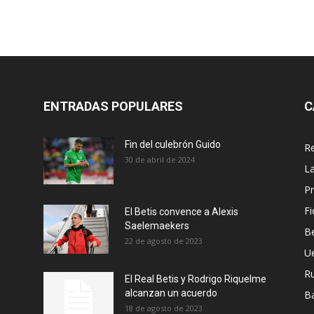
ENTRADAS POPULARES
C
Fin del culebrón Guido
Re
30 de abril de 2024
La
Pr
Fi
El Betis convence a Alexis
Saelemaekers
Be
22 de agosto de 2023
U
R
El Real Betis y Rodrigo Riquelme
alcanzan un acuerdo
B
18 de agosto de 2023