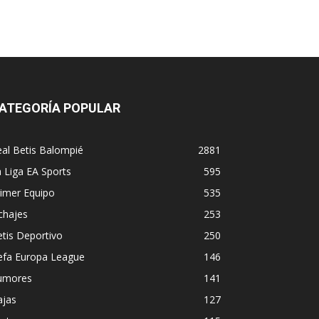
ATEGORÍA POPULAR
al Betis Balompié
2881
 Liga EA Sports
595
imer Equipo
535
chajes
253
tis Deportivo
250
efa Europa League
146
umores
141
ajas
127