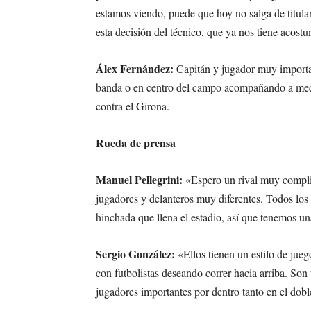
estamos viendo, puede que hoy no salga de titula
esta decisión del técnico, que ya nos tiene acost
Álex Fernández:
Capitán y jugador muy important
banda o en centro del campo acompañando a medio
contra el Girona.
Rueda de prensa
Manuel Pellegrini:
«Espero un rival muy compli
jugadores y delanteros muy diferentes. Todos los
hinchada que llena el estadio, así que tenemos u
Sergio González:
«Ellos tienen un estilo de ju
con futbolistas deseando correr hacia arriba. So
jugadores importantes por dentro tanto en el dob