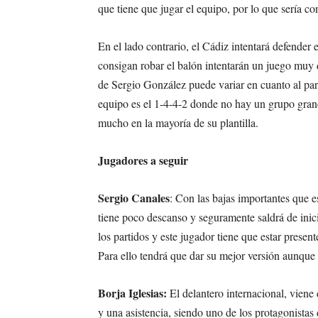
que tiene que jugar el equipo, por lo que sería co
En el lado contrario, el Cádiz intentará defender 
consigan robar el balón intentarán un juego muy 
de Sergio González puede variar en cuanto al part
equipo es el 1-4-4-2 donde no hay un grupo grand
mucho en la mayoría de su plantilla.
Jugadores a seguir
Sergio Canales
: Con las bajas importantes que e
tiene poco descanso y seguramente saldrá de inici
los partidos y este jugador tiene que estar presen
Para ello tendrá que dar su mejor versión aunqu
Borja Iglesias:
El delantero internacional, viene
y una asistencia, siendo uno de los protagonistas 