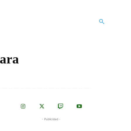
para
- Publicidad -