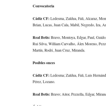
Convocatoria
Cádiz CF:
Ledesma, Zaldua, Fali, Alcaraz, Mo
Brian, Lucas, Juan Cala, Mabil, Negredo, Iza, 
Real Betis:
Bravo, Montoya, Edgar, Paul, Guido, 
Rui Silva, William Carvalho, Álex Moreno, Pezze
Martín, Rodri, Juan Cruz, Miranda.
Posibles onces
Cádiz CF:
Ledesma; Zaldua, Fali, Luis Hernánd
Pérez, Lozano.
Real Betis:
Bravo; Aitor, Pezzella, Edgar, Miran