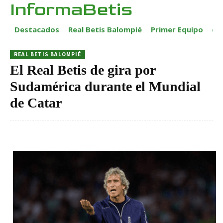
InformaBetis
Destacados
Real Betis Balompié
Primer Equipo
ca
REAL BETIS BALOMPIÉ
El Real Betis de gira por
Sudamérica durante el Mundial
de Catar