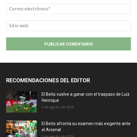
Co
ele
Sit
we
RECOMENDACIONES DEL EDITOR
El Betis vuelve a ganar con el traspaso de Luiz
Henrique
6 de agosto de 2026
El Betis afronta su examen más exigente ante
el Arsenal
5 de agosto de 2026