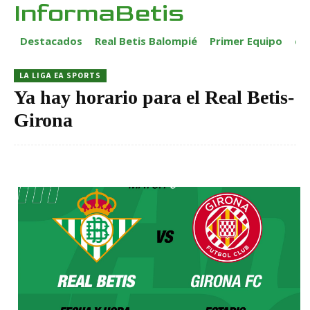
InformaBetis
Destacados
Real Betis Balompié
Primer Equipo
ca
LA LIGA EA SPORTS
Ya hay horario para el Real Betis-
Girona