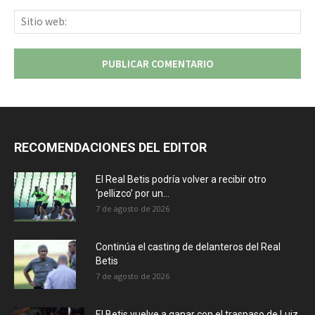
Sit
we
RECOMENDACIONES DEL EDITOR
El Real Betis podría volver a recibir otro
‘pellizco’ por un...
7 de agosto de 2026
Continúa el casting de delanteros del Real
Betis
7 de agosto de 2026
El Betis vuelve a ganar con el traspaso de Luiz