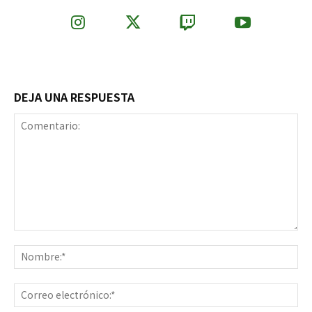
DEJA UNA RESPUESTA
Comentario:
No
Co
ele