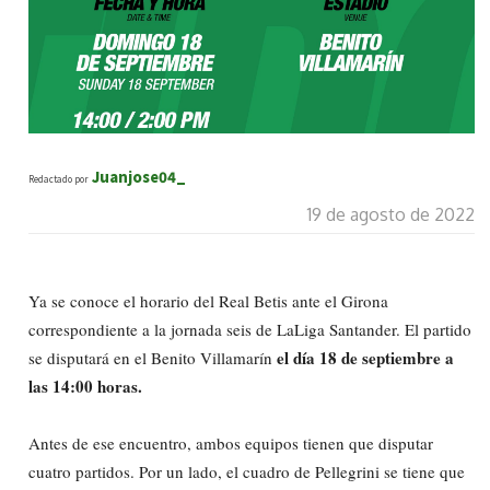
Juanjose04_
Redactado por
19 de agosto de 2022
Ya se conoce el horario del Real Betis ante el Girona
correspondiente a la jornada seis de LaLiga Santander. El partido
el día 18 de septiembre a
se disputará en el Benito Villamarín
las 14:00 horas.
Antes de ese encuentro, ambos equipos tienen que disputar
cuatro partidos. Por un lado, el cuadro de Pellegrini se tiene que