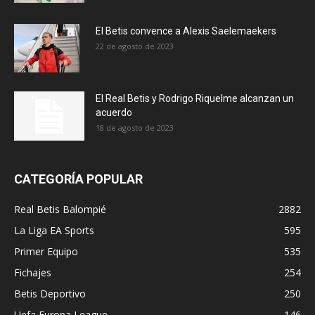
El Betis convence a Alexis Saelemaekers
22 de agosto de 2023
El Real Betis y Rodrigo Riquelme alcanzan un
acuerdo
18 de agosto de 2023
CATEGORÍA POPULAR
Real Betis Balompié
2882
La Liga EA Sports
595
Primer Equipo
535
Fichajes
254
Betis Deportivo
250
Uefa Europa League
146